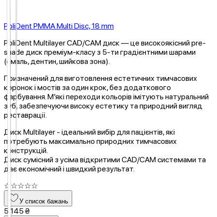
PoliDent PMMA Multi Disc, 18 mm
PoliDent Multilayer CAD/CAM диск — це високоякісний pre-
shade диск преміум-класу з 5-ти градієнтними шарами
(емаль, дентин, шийкова зона).
Призначений для виготовлення естетичних тимчасових
коронок і мостів за один крок, без додаткового
фарбування. М’які переходи кольорів імітують натуральний
зуб, забезпечуючи високу естетику та природний вигляд
реставрації.
Диск Multilayer - ідеальний вибір для пацієнтів, які
потребують максимально природних тимчасових
конструкцій.
Диск сумісний з усіма відкритими CAD/CAM системами та
дає економічний і швидкий результат.
☆
☆
☆
☆
☆
У список бажань
5 145 ₴