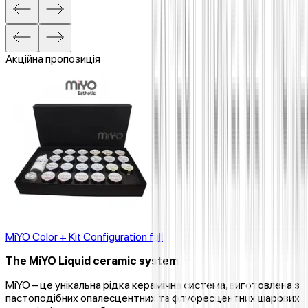
Акційна пропозиція
MiYO Color + Kit Configuration full
The MiYO Liquid ceramic system
MiYO – це унікальна рідка керамічна система, виготовлена ​​з
пастоподібних опалесцентних та флуоресцентних шарових