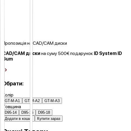
Пропозиція на CAD/CAM диски
CAD/CAM диски
на суму 500€ подарунок
ID System ID
Gum
Обрати:
Колір
GT-M-A1
GT-M-A2
GT-M-A3
Товщина
D95-14
D95-16
D95-18
Додати в кошик
Купити зараз