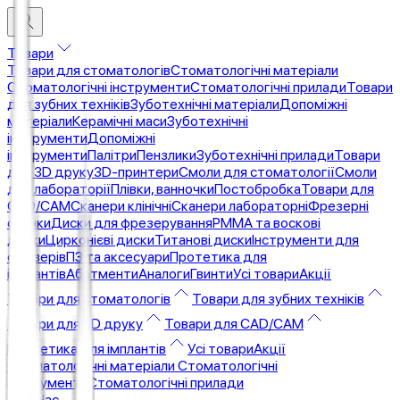
Товари
Товари для стоматологів
Стоматологічні матеріали
Стоматологічні інструменти
Стоматологічні прилади
Товари
для зубних техніків
Зуботехнічні матеріали
Допоміжні
матеріали
Керамічні маси
Зуботехнічні
інструменти
Допоміжні
інструменти
Палітри
Пензлики
Зуботехнічні прилади
Товари
для 3D друку
3D-принтери
Смоли для стоматології
Смоли
для лабораторії
Плівки, ванночки
Постобробка
Товари для
CAD/CAM
Сканери клінічні
Сканери лабораторні
Фрезерні
станки
Диски для фрезерування
PMMA та воскові
диски
Цирконієві диски
Титанові диски
Інструменти для
фрезерів
ПЗ та аксесуари
Протетика для
імплантів
Абатменти
Аналоги
Гвинти
Усі товари
Акції
Товари для стоматологів
Товари для зубних техніків
Товари для 3D друку
Товари для CAD/CAM
Протетика для імплантів
Усі товари
Акції
Стоматологічні матеріали
Стоматологічні
інструменти
Стоматологічні прилади
Про Нас