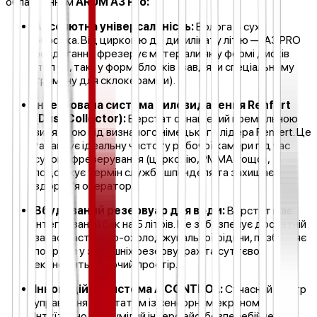
обладнанням
ARUM A3 Pro:
Абсолютна універсальність:
Волога + суха
обробка. Від цирконію до дисилікату літію — A3 PRO
бездоганно фрезерує матеріали як у формі дисків
(тип С), так і у формі блочків (завдяки спеціальному
тримачу для склокераміки).
Інтегрована система пиловидалення Renfert
(Dust Collector):
Верстат оснащений преміальною
витяжкою від визнаного німецького лідера Renfert. Це
гарантує ідеальну чистоту робочої камери під час
сухого фрезерування (цирконію, PMMA тощо),
подовжує термін служби шпинделя та захищає
здоров'я оператора.
Вбудований резервуар для води:
Верстат має
інтегрований бак на 5 літрів. Це забезпечує достатній
запас мастильно-охолоджувальної рідини, позбавляє
потреби у зовнішніх резервуарах та суттєво
економить робочий простір.
Інноваційна система A CONTROL:
Сучасний центр
управління верстатом із сенсорним екраном.
Інтуїтивно зрозумілий інтерфейс, безперебійне