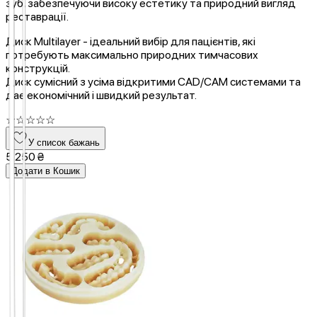
зуб, забезпечуючи високу естетику та природний вигляд
реставрації.
Диск Multilayer - ідеальний вибір для пацієнтів, які
потребують максимально природних тимчасових
конструкцій.
Диск сумісний з усіма відкритими CAD/CAM системами та
дає економічний і швидкий результат.
☆
☆
☆
☆
☆
У список бажань
5 250 ₴
Додати в Кошик