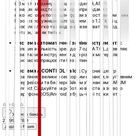
Ø6 мм. На відміну від інших моделей, A5 PRO
оснащений надточними сервоприводами та
використовує потовщені фрези з хвостовиком 6 мм.
Разом із потужнішим шпинделем (до 1.37 kW) це
дозволяє легко та швидко фрезерувати тверді
метали, такі як титан.
Система автоматичної заміни інструментів:
Збільшена кількість фрез до 17 од. (A.T.C), дозволяє
завантажити інструменти для різних матеріалів
одночасно і працювати без зупинок.
Система A CONTROL та IoT:
Сучасний центр
управління з великим сенсорним екраном, інтуїтивним
інтерфейсом та безперебійним з'єднанням з ARUM
Connect. Слідкуйте за роботою верстата зі свого
смартфона (iOS/Android) з будь-якої точки світу.
☆
☆
☆
☆
☆
У список бажань
2 999 378 ₴
Додати в Кошик