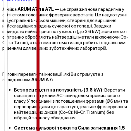
Лінійка
ARUM A7 та A7L
— це справжня нова парадигма у
світі стоматологічних фрезерних верстатів. Це надпотужні
індустріальні 5-осьові машини, створені для вирішення
найскладніших завдань сучасної ортопедії. Завдяки
шпинделю неймовірної потужності (до 3.6 kW), вони легко і
філігранно обробляють найтвердіші метали (включаючи Co-
Cr та Титан), а система автоматизації робить їх ідеальним
рішенням для великих зуботехнічних лабораторій.
Головні переваги та інновації, які Ви отримуєте з
обладнанням
ARUM A7:
Безпрецедентна потужність (3.6 kW):
Верстати
оснащені потужним AC-шпинделем промислового
класу. У поєднанні з потовщеними фрезами (Ø6 мм) та
сервоприводами це гарантує ідеальне фрезерування
найтвердіших дисків (Co-Cr, Ni-Cr, Titanium) без
вібрацій та зносу обладнання.
Система нульової точки та Сила затискання 1.5