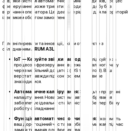
Завдяки
системі автоматичної заміни на 7 дисків, процес
фрезерування може тривати 24 години на добу без
втручання оператора. Це ідеальне рішення для лабораторій
із великим обсягом замовлень.
Головні переваги та інновації, які Ви отримуєте з
обладнанням
ARUM A3L:
IoT — Керуйте звідки завгодно:
Слідкуйте за
процесом фрезерування в режимі реального часу
через мобільний додаток (iOS та Android). Ваш
верстат завжди під контролем, де б ви не
знаходилися.
Автоматичне калібрування:
Забудьте про ручні
налаштування. Нова система автокалібрування
забезпечує ідеальну стабільність та безперебійну
роботу обладнання.
Функція автоматичного очищення:
Економить
ваш дорогоцінний час та запобігає помилкам під час
заміни тримачів для фрезерування.