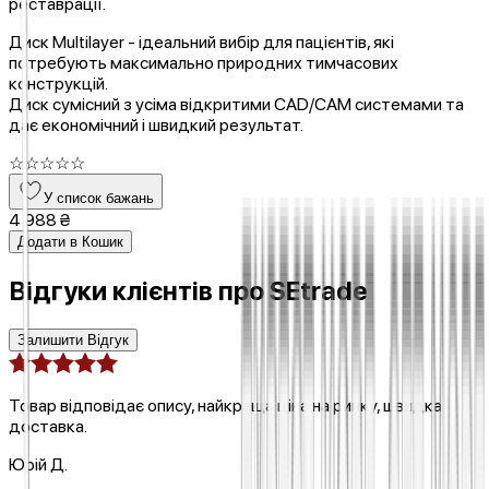
реставрації.
Диск Multilayer - ідеальний вибір для пацієнтів, які
потребують максимально природних тимчасових
конструкцій.
Диск сумісний з усіма відкритими CAD/CAM системами та
дає економічний і швидкий результат.
☆
☆
☆
☆
☆
У список бажань
4 988 ₴
Додати в Кошик
Відгуки клієнтів про
SEtrade
Залишити Відгук
Товар відповідає опису, найкраща ціна на ринку, швидка
доставка.
Юрій Д.