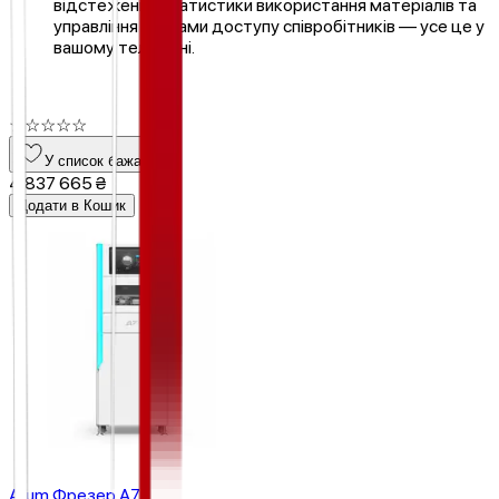
відстеження статистики використання матеріалів та
управління правами доступу співробітників — усе це у
вашому телефоні.
☆
☆
☆
☆
☆
У список бажань
4 837 665 ₴
Додати в Кошик
Arum Фрезер A7