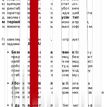
концепцією «Одного — цілком достатньо». Це
найрентабельніша інвестиція для зуботехнічних
лабораторій із високими вимогами, адже цей верстат
дозволяє працювати з абсолютно
усіма типами
матеріалів
, включаючи титанові диски та преміли,
замінюючи собою одразу кілька вузькопрофільних машин.
Головні переваги та інновації, які Ви отримуєте з
обладнанням
ARUM A5 Pro:
Безконтактне автокалібрування:
Вперше у світі
представлена інтегрована функція безконтактного
калібрування! Вона забезпечує найвищу точність
роботи без фізичного контакту, що мінімізує ризик
похибок, заощаджує час та гарантує ідеальну
стабільність результатів при кожному циклі.
Абсолютна універсальність:
Волога + суха
обробка. Комплектується трьома типами тримачів
(для дисків типу С, для склокерамічних блочків та для
титанових премілів).
Індустріальна потужність:
Servo мотор та фрези