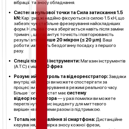
вібрацій та зносу обладнання.
Система нульової точки та Сила затискання 1.5
kN:
Картриджі надійно фіксуються із силою 1.5 кН, що
забезпечує стабільне фрезерування найскладніших
форм. Нульова точка зберігається навіть після заміни
тримача, що гарантує точність і повторюваність
результатів
менше 20 мікрон (≤ 20 µm)
. Ваші
роботи матимуть бездоганну посадку з першого
разу.
Спеціалізовані інструменти:
Магазин інструментів
(A.T.C) вміщує
20 фрез
.
Розумний контроль та відеореєстратор:
Завдяки
внутрішній камері ви можете спостерігати за
процесом фрезерування в режимі реального часу.
Більше того, верстат має
систему
відеореєстратора
— у разі помилки ви можете
переглянути запис інциденту для миттєвого
вирішення проблеми разом із підтримкою.
Тотальне управління зі смартфона:
Дистанційне
керування, перевірка зносу кожної фрези,