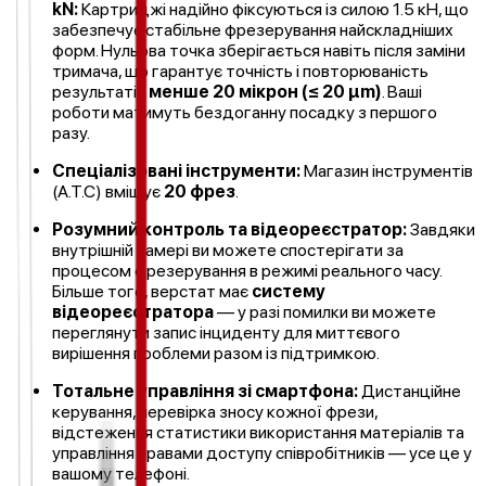
kN:
Картриджі надійно фіксуються із силою 1.5 кН, що
забезпечує стабільне фрезерування найскладніших
форм. Нульова точка зберігається навіть після заміни
тримача, що гарантує точність і повторюваність
результатів
менше 20 мікрон (≤ 20 µm)
. Ваші
роботи матимуть бездоганну посадку з першого
разу.
Спеціалізовані інструменти:
Магазин інструментів
(A.T.C) вміщує
20 фрез
.
Розумний контроль та відеореєстратор:
Завдяки
внутрішній камері ви можете спостерігати за
процесом фрезерування в режимі реального часу.
Більше того, верстат має
систему
відеореєстратора
— у разі помилки ви можете
переглянути запис інциденту для миттєвого
вирішення проблеми разом із підтримкою.
Тотальне управління зі смартфона:
Дистанційне
керування, перевірка зносу кожної фрези,
відстеження статистики використання матеріалів та
управління правами доступу співробітників — усе це у
вашому телефоні.