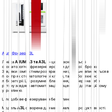
Arum Фрезер A3L
Лінійка
ARUM A3 та A3L
— це сучасні 5-осьові
стоматологічні фрезерні верстати для сухої обробки.
Завдяки компактним розмірам, вони ідеально вписуються в
простір як стоматологічної клініки, так і зуботехнічної
лабораторії. Це розумне обладнання, яке бере на себе
рутину завдяки автоматизації процесів та дистанційному
управлінню.
Цілодобове фрезерування без зупинок
Модель
A3L
створена для максимальної продуктивності.