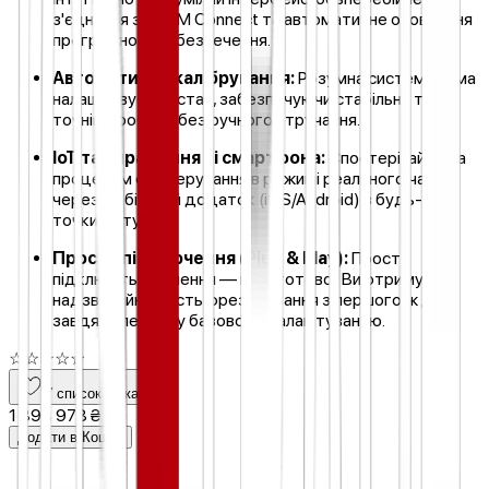
з'єднання з ARUM Connect та автоматичне оновлення
програмного забезпечення.
Автоматичне калібрування:
Розумна система сама
налаштовує верстат, забезпечуючи стабільну та
точнішу роботу без ручного втручання.
IoT та Управління зі смартфона:
Спостерігайте за
процесом фрезерування в режимі реального часу
через мобільний додаток (iOS/Android) з будь-якої
точки світу.
Просте підключення (Plug & Play):
Просто
підключіть живлення — і все готово! Ви отримуєте
надзвичайну якість фрезерування з першого ж дня
завдяки легкому базовому налаштуванню.
☆
☆
☆
☆
☆
У список бажань
1 898 978 ₴
Додати в Кошик