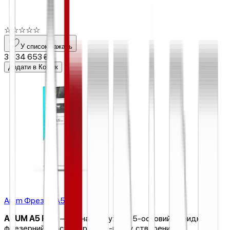
☆
☆
☆
☆
☆
У список бажань
3 834 653 ₴
Додати в Кошик
Arum Фрезер A5 Pro
ARUM A5 PRO
— це надпотужний 5-осьовий гібридний
фрезерний верстат преміум-класу, створений за