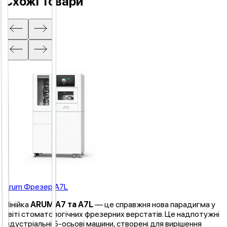
Схожі Товари
Arum Фрезер A7L
Лінійка
ARUM A7 та A7L
— це справжня нова парадигма у
світі стоматологічних фрезерних верстатів. Це надпотужні
індустріальні 5-осьові машини, створені для вирішення