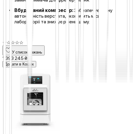
Вбудований компресор:
Забезпечує повну
автономність верстата, економить місце в
лабораторії та знижує рівень шуму.
☆
☆
☆
☆
☆
У список бажань
1 393 245 ₴
Додати в Кошик