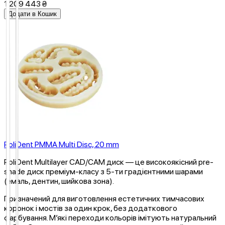
1 209 443 ₴
Додати в Кошик
PoliDent PMMA Multi Disc, 20 mm
PoliDent Multilayer CAD/CAM диск — це високоякісний pre-
shade диск преміум-класу з 5-ти градієнтними шарами
(емаль, дентин, шийкова зона).
Призначений для виготовлення естетичних тимчасових
коронок і мостів за один крок, без додаткового
фарбування. М’які переходи кольорів імітують натуральний