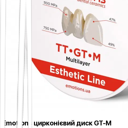
Emotions цирконієвий диск GT-M