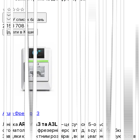
☆
☆
☆
☆
☆
У список бажань
2 153 708 ₴
Додати в Кошик
Arum Фрезер A3
Лінійка
ARUM A3 та A3L
— це сучасні 5-осьові
стоматологічні фрезерні верстати для сухої обробки.
Завдяки компактним розмірам, вони ідеально вписуються в