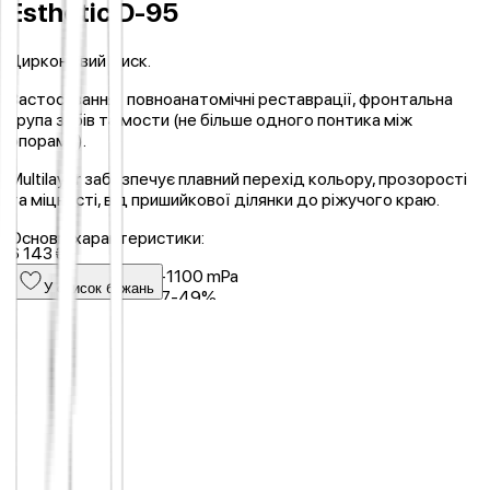
Esthetic D-95
Цирконієвий диск.
Застосування: повноанатомічні реставрації, фронтальна
група зубів та мости (не більше одного понтика між
опорами).
Multilayer забезпечує плавний перехід кольору, прозорості
та міцності, від пришийкової ділянки до ріжучого краю.
Основні характеристики:
6 143 ₴
Міцність: 750-1100 mPa
У список бажань
Прозорість: 47-49%
Температура спікання: 1480°