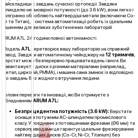
найскладніших завдань сучасної ортопедії. Завдяки
шпинделю неймовірної потужності (до 3.6 kW), вони легко і
філігранно обробляють найтвердіші метали (включаючи Co-
Cr та Титан), а система автоматизації робить їх ідеальним
рішенням для великих зуботехнічних лабораторій.
ARUM A7L: 24 години повної автономності
Модель
A7L
перетворює вашу лабораторію на справжній
завод. Завдяки автоматичному чейнджеру на
12 тримачів
,
верстат може безперервно працювати вдень і вночі. Ви
завантажуєте диски з різними матеріалами (наприклад,
метал, цирконій, PMMA), і машина сама змінює їх відповідно
до завдань без жодного втручання людини.
Головні переваги та інновації, які Ви отримуєте з
обладнанням
ARUM A7L:
Безпрецедентна потужність (3.6 kW):
Верстати
оснащені потужним AC-шпинделем промислового
класу. У поєднанні з потовщеними фрезами (Ø6 мм) та
сервоприводами це гарантує ідеальне фрезерування
найтвердіших дисків (Co-Cr, Ni-Cr, Titanium) без