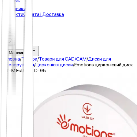
Виробники
Контакти
Оплата і Доставка
В Магазин
Головна
/
Товари
/
Товари для CAD/CAM
/
Диски для
фрезерування
/
Цирконієві диски
/
Emotions цирконієвий диск
GT-M Esthetic D-95