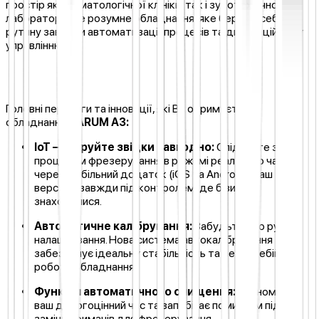
простір як стоматологічної клініки, так і зуботехнічної
лабораторії. Це розумне обладнання, яке бере на себе
рутину завдяки автоматизації процесів та дистанційному
управлінню.
Головні переваги та інновації, які Ви отримуєте з
обладнанням
ARUM A3:
IoT — Керуйте звідки завгодно:
Слідкуйте за
процесом фрезерування в режимі реального часу
через мобільний додаток (iOS та Android). Ваш
верстат завжди під контролем, де б ви не
знаходилися.
Автоматичне калібрування:
Забудьте про ручні
налаштування. Нова система автокалібрування
забезпечує ідеальну стабільність та безперебійну
роботу обладнання.
Функція автоматичного очищення:
Економить
ваш дорогоцінний час та запобігає помилкам під час
заміни тримачів для фрезерування.