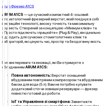
Arum Фрезер A1CS
ARUM A1CS
— це сучасний компактний 4-осьовий
стоматологічний фрезерний верстат, який поєднує в собі
інноваційні технології, високу точність та максимальну
зручність. Створений за концепцією «Мінімум кліків» та
«Просто підключіть і працюйте» (Plug & Play), він ідеально
підходить для сучасних стоматологічних клінік та
лабораторій, які цінують час, простір та бездоганну якість.
Головні переваги та інновації, які Ви отримуєте з
обладнанням
ARUM A1CS:
Повна автономність:
Верстат оснащений
вбудованим повітряним компресором та вбудованим
баком для води (5 л). Вам не потрібно купувати
додатковий стіл чи зовнішні резервуари — фрезер
повністю готовий до роботи.
IoT та Управління зі смартфона:
Завантажте