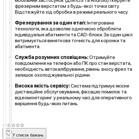
мобільний застосунок (для iOS та Android) і керуйте
фрезерним верстатом з будь-якої точки світу.
Відстежуйте хід обробки в режимі реального часу.
Фрезерування за один етап:
Інтегрована
технологія, яка дозволяє одночасно обробляти
індивідуальні абатменти та CAD-блоки. За один цикл
витримується виняткова точність для коронки та
абатмента.
Служба розумних сповіщень:
Отримуйте
повідомлення на телефон або ПК про стан верстата,
необхідність автокалібрування, рівень зносу фрез та
залишок охолоджувальної рідини.
Висока якість сервісу:
Система підтримує якісне
дистанційне обслуговування, фіксацію помилок та
відеомоніторинг у реальному часі для оперативного
вирішення будь-яких питань.
☆
☆
☆
☆
☆
У список бажань