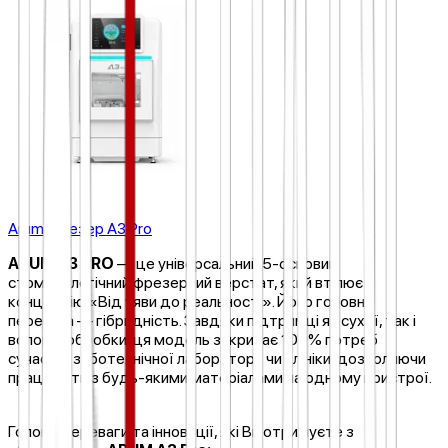
Arum Фрезер A3 Pro
ARUM A3 PRO
— це універсальний 5-осьовий
стоматологічний фрезерний верстат, який втілює
концепцію «Від уяви до реальності». Його головна
перевага — гібридність. Завдяки підтримці як сухої, так і
вологої обробки, ця модель закриває 100% потреб
сучасної зуботехнічної лабораторії чи клініки, дозволяючи
працювати з будь-якими матеріалами на одному пристрої.
Головні переваги та інновації, які Ви отримуєте з