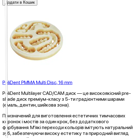
Додати в Кошик
PoliDent PMMA Multi Disc, 16 mm
PoliDent Multilayer CAD/CAM диск — це високоякісний pre-
shade диск преміум-класу з 5-ти градієнтними шарами
(емаль, дентин, шийкова зона).
Призначений для виготовлення естетичних тимчасових
коронок і мостів за один крок, без додаткового
фарбування. М’які переходи кольорів імітують натуральний
зуб, забезпечуючи високу естетику та природний вигляд