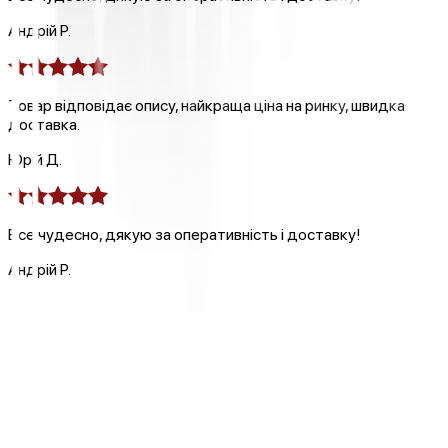
Андрій Р.
Товар відповідає опису, найкраща ціна на ринку, швидка
доставка.
Юрій Д.
Все чудесно, дякую за оперативність і доставку!
Андрій Р.
Залишити Відгук
Топ Продажів