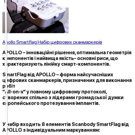
Apollo Smartflag Набір цифрових сканмаркерів
APOLLO – інноваційні рішення, оптимальна геометрія
компонентів і найвища якість– основні риси, що
характеризують лінійку смарт-компонентів.
SmartFlag
від APOLLO – форма найсучасніших
цифрових сканмаркерів, призначених для виконання
робіт
"All-on-x" у повному цифровому протоколі,
створених спільно з лідерами громадської думки
європейського протезування імплантів.
У набір входить 8 елементів Scanbody
SmartFlag
від
APOLLO з індивідуальним маркуванням: