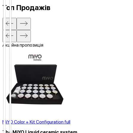
Топ Продажів
Акційна пропозиція
MiYO Color + Kit Configuration full
The MiYO Liquid ceramic system