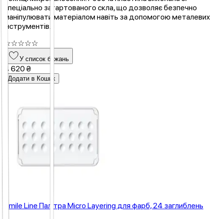
спеціально загартованого скла, що дозволяє безпечно
маніпулювати матеріалом навіть за допомогою металевих
інструментів.
☆
☆
☆
☆
☆
У список бажань
4 620 ₴
Додати в Кошик
Smile Line Палітра Micro Layering для фарб, 24 заглиблень