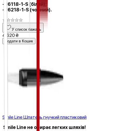
- 16118-1-S (білий);
- 16218-1-S (чорний).
☆
☆
☆
☆
☆
У список бажань
4 620 ₴
Додати в Кошик
Smile Line Шпатель гнучкий пластиковий
Smile Line не обирає легких шляхів!