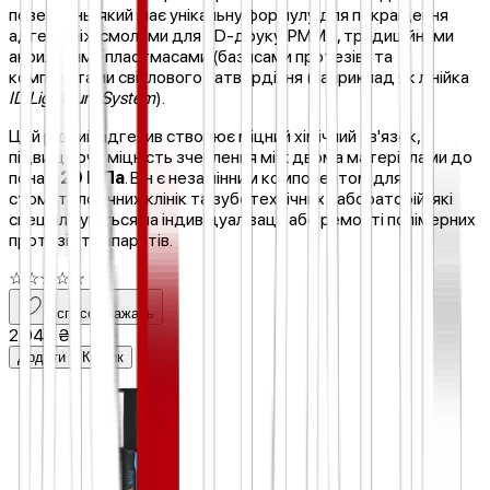
поверхонь, який має унікальну формулу для покращення
адгезії між смолами для 3D-друку, PMMA, традиційними
акриловими пластмасами (базисами протезів) та
композитами світлового затвердіння (наприклад як лінійка
ID Lightcure System
).
Цей рідкий адгезив створює міцний хімічний зв'язок,
підвищуючи міцність зчеплення між двома матеріалами до
понад
20 МПа
. Він є незамінним компонентом для
стоматологічних клінік та зуботехнічних лабораторій, які
спеціалізуються на індивідуалізації або ремонті полімерних
протезів та апаратів.
☆
☆
☆
☆
☆
У список бажань
2 940 ₴
Додати в Кошик