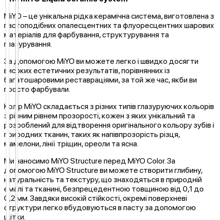
MiYO – це унікальна рідка керамічна система, виготовлена ​​з
пастоподібних опалесцентних та флуоресцентних шарових
матеріалів для фарбування, структурування та
глазурування.
За допомогою MiYO ви можете легко і швидко досягти
високих естетичних результатів, порівнянних із
багатошаровими реставраціями, за той же час, якби ви
просто фарбували.
Колір MiYO складається з різних типів глазуруючих кольорів
з різним рівнем прозорості, кожен з яких унікальний та
розроблений для відтворення оригінального кольору зубів і
природних тканин, таких як напівпрозорість різця,
мамелони, лінії тріщин, ореоли та ясна.
Ми наносимо MiYO Structure перед MiYO Color. За
допомогою MiYO Structure ви можете створити глибину,
натуральність та текстуру, що знаходяться в природній
емалі та тканині, безпрецедентною товщиною від 0,1 до
0,2 мм. Завдяки високій стійкості, окремі поверхневі
структури легко вбудовуються в пасту за допомогою
щітки.