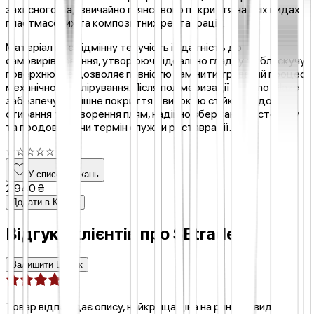
захисного, надзвичайно глянсового покриття на всіх видах
пластмасових та композитних реставрацій.
Матеріал має відмінну текучість і здатність до
самовирівнювання, утворюючи ідеально гладку та блискучу
поверхню. Це дозволяє повністю замінити тривалий процес
механічного полірування. Після полімеризації ID Nano Glaze
забезпечує фінішне покриття з високою стійкістю до
стирання та утворення плям, надійно зберігаючи естетику
та продовжуючи термін служби реставрації.
☆
☆
☆
☆
☆
У список бажань
2 940 ₴
Додати в Кошик
Відгуки клієнтів про
SEtrade
Залишити Відгук
Товар відповідає опису, найкраща ціна на ринку, швидка