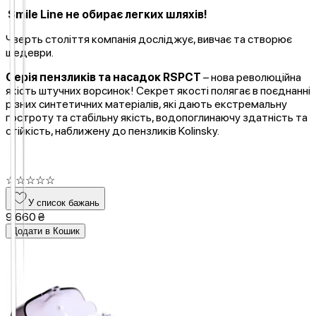
Smile Line не обирає легких шляхів!
Чверть століття компанія досліджує, вивчає та створює
шедеври.
Серія пензликів та насадок RSPCT
– нова революційна
якість штучних ворсинок! Секрет якості полягає в поєднанні
різних синтетичних матеріалів, які дають екстремальну
гостроту та стабільну якість, водопоглинаючу здатність та
стійкість, наближену до пензликів Kolinsky.
☆
☆
☆
☆
☆
У список бажань
9 660 ₴
Додати в Кошик