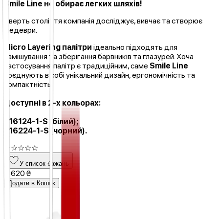
Smile Line не обирає легких шляхів!
Чверть століття компанія досліджує, вивчає та створює
шедеври.
Micro Layering палітри
ідеально підходять для
замішування та зберігання барвників та глазурей. Хоча
застосування палітр є традиційним, саме
Smile Line
поєднують в собі унікальний дизайн, ергономічність та
компактність.
Доступні в 2-х кольорах:
- 16124-1-S (білий);
- 16224-1-S (чорний).
☆
☆
☆
☆
☆
У список бажань
4 620 ₴
Додати в Кошик