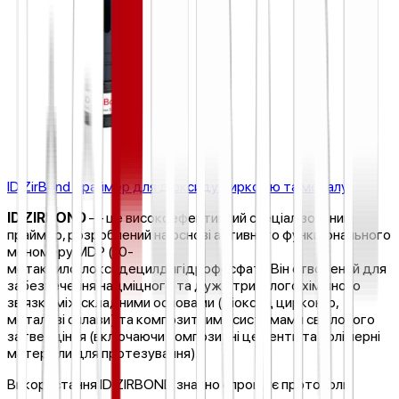
ID ZirBond Праймер для діоксиду цирконію та металу
ID ZIRBOND
— це високоефективний спеціалізований
праймер, розроблений на основі активного функціонального
мономеру MDP (10-
метакрилоїлоксидецилдигідрофосфат). Він створений для
забезпечення надміцного та дуже тривалого хімічного
зв'язку між складними основами (діоксид цирконію,
металеві сплави) та композитними системами світлового
затвердіння (включаючи композитні цементи та полімерні
матеріали для протезування).
Використання ID ZIRBOND значно спрощує протоколи