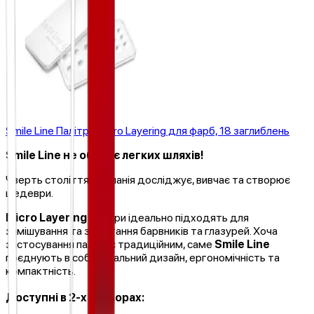
Smile Line Палітра Micro Layering для фарб, 18 заглиблень
Smile Line не обирає легких шляхів!
Чверть століття компанія досліджує, вивчає та створює
шедеври.
Micro Layering
палітри ідеально підходять для
замішування та зберігання барвників та глазурей. Хоча
застосування палітр є традиційним, саме
Smile Line
поєднують в собі унікальний дизайн, ергономічність та
компактність.
Доступні в 2-х кольорах: