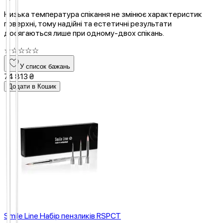
Низька температура спікання не змінює характеристик
поверхні, тому надійні та естетичні результати
досягаються лише при одному-двох спікань.
☆
☆
☆
☆
☆
У список бажань
74 813 ₴
Додати в Кошик
Smile Line Набір пензликів RSPCT