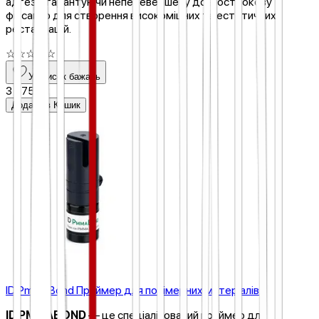
адгезії, гарантуючи неперевершену довгострокову
фіксацію для створення високоміцних та естетичних
реставрацій.
☆
☆
☆
☆
☆
У список бажань
3 675 ₴
Додати в Кошик
ID PmmaBond Праймер для полімерних матеріалів
ID PMMABOND
— це спеціалізований праймер для