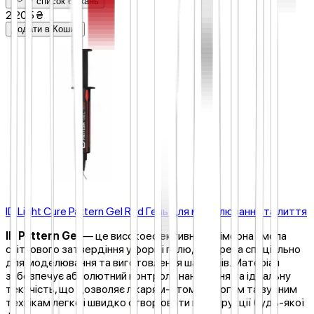
У список бажань
2 205 ₴
Додати в Кошик
ID Light Cure Pattern Gel Red Гель для моделювання та лиття
ID Pattern Gel
— це високоефективна полімерна смола
світлового затвердіння у формі гелю, створена спеціально
для моделювання та виготовлення шаблонів. Матеріал
забезпечує абсолютний контроль нанесення та ідеальну
текучість, що дозволяє лікарям-стоматологам та зубним
технікам легко і швидко створювати конструкції будь-якої