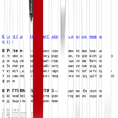
ID Light Cure Pattern Gel Casting Гель для моделювання та
лиття
ID Pattern Gel
— це високоефективна полімерна смола
світлового затвердіння у формі гелю, створена спеціально
для моделювання та виготовлення шаблонів. Матеріал
забезпечує абсолютний контроль нанесення та ідеальну
текучість, що дозволяє лікарям-стоматологам та зубним
технікам легко і швидко створювати конструкції будь-якої
форми.
ID PATTERN GEL CASTING
— спеціальний беззольний
(calcineable) гель для створення вигоряючих моделей під
подальше лиття або пресування.
☆
☆
☆
☆
☆