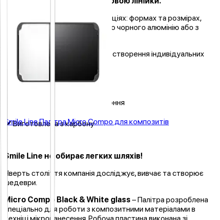
Ручки є універсальною основою лінійки.
Випускаються в різних комбінаціях: формах та розмірах,
виготовляються з анодованого чорного алюмінію або з
цінних порід дерев.
Можливі тисячі комбінацій для створення індивідуальних
поєднань інструментів.
✔️ Модель
4100-CA
✔️ Ручка стандратна 2-х стороння
Smile Line Палітра Micro Compo для композитів
✔️ Виготовлена з карбону
Smile Line не обирає легких шляхів!
Чверть століття компанія досліджує, вивчає та створює
шедеври.
Micro Compo Black & White glass
–
Палітра розроблена
спеціально для роботи з композитними матеріалами в
техніці мікронанесення. Робоча пластина виконана зі