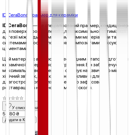
ID CeraBond Праймер для кераміки
ID CeraBond
— це спеціалізований праймер, кондиціонер
для поверхні, розроблений для максимальної оптимізації
адгезії між будь-якими керамічними матеріалами та
системами на основі полімерів (композитами і фіксуючими
цементами).
Цей матеріал є абсолютно необхідним етапом підготовки
керамічної поверхні після її травлення. Він забезпечує
максимальне зволоження та формує надзвичайно міцний
хімічний зв'язок, що є критично важливим для
довгострокового успіху адгезивно зафіксованих
реставрацій та надійного ремонту сколів.
☆
☆
☆
☆
☆
У список бажань
5 880 ₴
Додати в Кошик