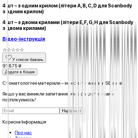
4 шт – з одним крилом (літери A, B, C, D для Scanbody
з одним крилом)
4 шт – з двома крилами (літери E, F, G, H для Scanbody
з двома крилами)
Відео-інструкція
☆
☆
☆
☆
☆
У список бажань
91 875 ₴
Додати в Кошик
Стоматологічні матеріали – інтернет-магазин SEtrade
Якщо у вас виникли запитання , ми з радістю з вами
поспілкуємось!
Надіслати
Корисна Інформація
Про нас