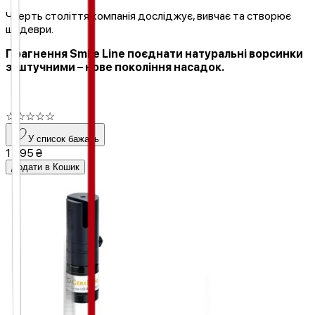
Чверть століття компанія досліджує, вивчає та створює
шедеври.
Прагнення Smile Line поєднати натуральні ворсинки
зі штучними – нове покоління насадок.
☆
☆
☆
☆
☆
У список бажань
1 995 ₴
Додати в Кошик