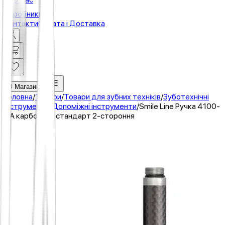
Виробники
Контакти
Оплата і Доставка
В Магазин
Головна
/
Товари
/
Товари для зубних техніків
/
Зуботехнічні
інструменти
/
Допоміжні інструменти
/
Smile Line Ручка 4100-
CA карбонова стандарт 2-стороння