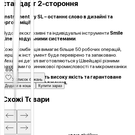
стандарт 2-стороння
Instrument by SL – останнє слово в дизайні та
ергономіці!
Чудові, ексклюзивні та індивідуальні інструменти
Smile
Line
є модульними системами
.
Кожна комбінація вимагає більше 50 робочих операцій,
перш ніж інструмент буде перевірено та запаковано.
Механічні деталі виготовляються у Швейцарії різними
фахівцями годинникової промисловості та мікромеханіки.
1 890 ₴
Інструменти мають високу якість та гарантоване
У список бажань
європейське походження.
Додати в кошик
Купити зараз
Схожі Товари