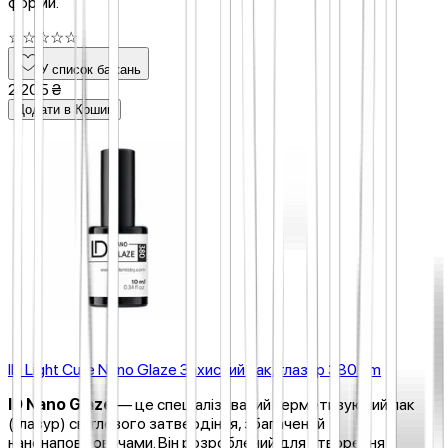
форми.
☆
☆
☆
☆
☆
У список бажань
2 205 ₴
Додати в Кошик
ID Light Cure Nano Glaze Захисний лак, глазур 380 nm
ID Nano Glaze
— це спеціалізований герметизуючий лак
(глазур) світлового затвердіння, збагачений
нанонаповнювачами. Він розроблений для створення