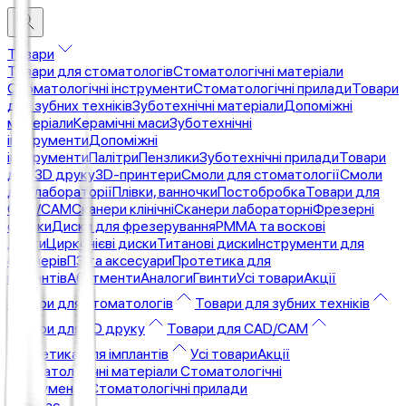
Товари
Товари для стоматологів
Стоматологічні матеріали
Стоматологічні інструменти
Стоматологічні прилади
Товари
для зубних техніків
Зуботехнічні матеріали
Допоміжні
матеріали
Керамічні маси
Зуботехнічні
інструменти
Допоміжні
інструменти
Палітри
Пензлики
Зуботехнічні прилади
Товари
для 3D друку
3D-принтери
Смоли для стоматології
Смоли
для лабораторії
Плівки, ванночки
Постобробка
Товари для
CAD/CAM
Сканери клінічні
Сканери лабораторні
Фрезерні
станки
Диски для фрезерування
PMMA та воскові
диски
Цирконієві диски
Титанові диски
Інструменти для
фрезерів
ПЗ та аксесуари
Протетика для
імплантів
Абатменти
Аналоги
Гвинти
Усі товари
Акції
Товари для стоматологів
Товари для зубних техніків
Товари для 3D друку
Товари для CAD/CAM
Протетика для імплантів
Усі товари
Акції
Стоматологічні матеріали
Стоматологічні
інструменти
Стоматологічні прилади
Про Нас