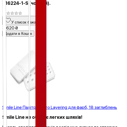
- 16224-1-S (чорний).
☆
☆
☆
☆
☆
У список бажань
4 620 ₴
Додати в Кошик
Smile Line Палітра Micro Layering для фарб, 18 заглиблень
Smile Line не обирає легких шляхів!