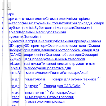
Товари
Товари для стоматологів
Стоматологічні матеріали
Стоматологічні інструменти
Стоматологічні прилади
Товари
для зубних техніків
Зуботехнічні матеріали
Допоміжні
матеріали
Керамічні маси
Зуботехнічні
інструменти
Допоміжні
інструменти
Палітри
Пензлики
Зуботехнічні прилади
Товари
для 3D друку
3D-принтери
Смоли для стоматології
Смоли
для лабораторії
Плівки, ванночки
Постобробка
Товари для
CAD/CAM
Сканери клінічні
Сканери лабораторні
Фрезерні
станки
Диски для фрезерування
PMMA та воскові
диски
Цирконієві диски
Титанові диски
Інструменти для
фрезерів
ПЗ та аксесуари
Протетика для
імплантів
Абатменти
Аналоги
Гвинти
Усі товари
Акції
Товари для стоматологів
Товари для зубних техніків
Товари для 3D друку
Товари для CAD/CAM
Протетика для імплантів
Усі товари
Акції
Стоматологічні матеріали
Стоматологічні
інструменти
Стоматологічні прилади
Про Нас