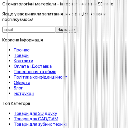
Стоматологічні матеріали – інтернет-магазин SEtrade
Якщо у вас виникли запитання , ми з радістю з вами
поспілкуємось!
Надіслати
Корисна Інформація
Про нас
Товари
Контакти
Оплата і Доставка
Повернення та обмін
Політика конфіденційності
Оферта
Блог
Інструкції
Топ Категорії
Товари для 3D друку
Товари для CAD/CAM
Товари для зубних техніків