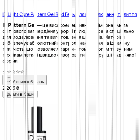
ID Light Cure Pattern Gel Red Гель для моделювання та лиття
ID Pattern Gel
— це високоефективна полімерна смола
світлового затвердіння у формі гелю, створена спеціально
для моделювання та виготовлення шаблонів. Матеріал
забезпечує абсолютний контроль нанесення та ідеальну
текучість, що дозволяє лікарям-стоматологам та зубним
технікам легко і швидко створювати конструкції будь-якої
форми.
☆
☆
☆
☆
☆
У список бажань
2 205 ₴
Додати в Кошик