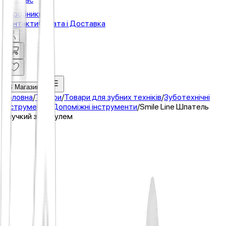
Виробники
Контакти
Оплата і Доставка
В Магазин
Головна
/
Товари
/
Товари для зубних техніків
/
Зуботехнічні
інструменти
/
Допоміжні інструменти
/
Smile Line Шпатель
гнучкий з модулем