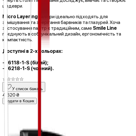
Чверть століття компанія досліджує, вивчає та створює
шедеври.
Micro Layering
палітри ідеально підходять для
замішування та зберігання барвників та глазурей. Хоча
застосування палітр є традиційним, саме
Smile Line
поєднують в собі унікальний дизайн, ергономічність та
компактність.
Доступні в 2-х кольорах:
- 16118-1-S (білий);
- 16218-1-S (чорний).
☆
☆
☆
☆
☆
У список бажань
4 620 ₴
Додати в Кошик