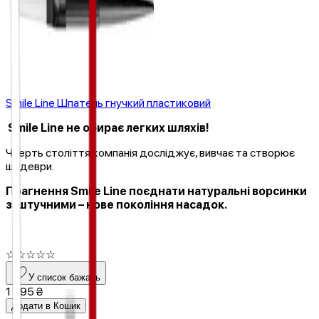
Smile Line Шпатель гнучкий пластиковий
Smile Line не обирає легких шляхів!
Чверть століття компанія досліджує, вивчає та створює
шедеври.
Прагнення Smile Line поєднати натуральні ворсинки
зі штучними – нове покоління насадок.
☆
☆
☆
☆
☆
У список бажань
1 995 ₴
Додати в Кошик