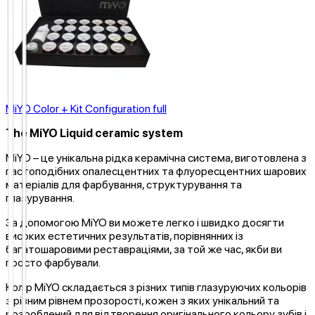
MiYO Color + Kit Configuration full
The MiYO Liquid ceramic system
MiYO – це унікальна рідка керамічна система, виготовлена ​​з
пастоподібних опалесцентних та флуоресцентних шарових
матеріалів для фарбування, структурування та
глазурування.
За допомогою MiYO ви можете легко і швидко досягти
високих естетичних результатів, порівнянних із
багатошаровими реставраціями, за той же час, якби ви
просто фарбували.
Колір MiYO складається з різних типів глазуруючих кольорів
з різним рівнем прозорості, кожен з яких унікальний та
розроблений для відтворення оригінального кольору зубів і