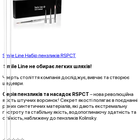
Smile Line Набір пензликів RSPCT
Smile Line не обирає легких шляхів!
Чверть століття компанія досліджує, вивчає та створює
шедеври.
Серія пензликів та насадок RSPCT
– нова революційна
якість штучних ворсинок! Секрет якості полягає в поєднанні
різних синтетичних матеріалів, які дають екстремальну
гостроту та стабільну якість, водопоглинаючу здатність та
стійкість, наближену до пензликів Kolinsky.
☆
☆
☆
☆
☆