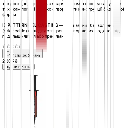
текучість, що дозволяє лікарям-стоматологам та зубним
технікам легко і швидко створювати конструкції будь-якої
форми.
ID PATTERN GEL CASTING
— спеціальний беззольний
(calcineable) гель для створення вигоряючих моделей під
подальше лиття або пресування.
☆
☆
☆
☆
☆
У список бажань
2 205 ₴
Додати в Кошик