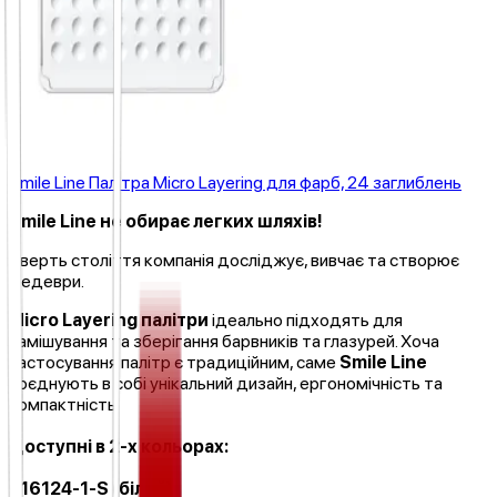
Smile Line Палітра Micro Layering для фарб, 24 заглиблень
Smile Line не обирає легких шляхів!
Чверть століття компанія досліджує, вивчає та створює
шедеври.
Micro Layering палітри
ідеально підходять для
замішування та зберігання барвників та глазурей. Хоча
застосування палітр є традиційним, саме
Smile Line
поєднують в собі унікальний дизайн, ергономічність та
компактність.
Доступні в 2-х кольорах:
- 16124-1-S (білий);