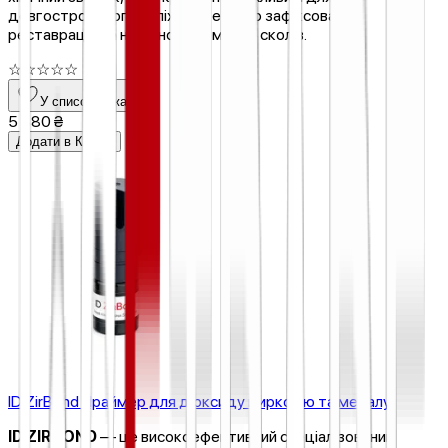
довгострокового успіху адгезивно зафіксованих
реставрацій та надійного ремонту сколів.
☆
☆
☆
☆
☆
У список бажань
5 880 ₴
Додати в Кошик
ID ZirBond Праймер для діоксиду цирконію та металу
ID ZIRBOND
— це високоефективний спеціалізований