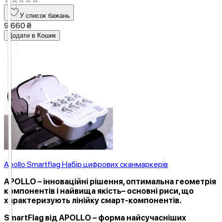
У список бажань
9 660 ₴
Додати в Кошик
Apollo Smartflag Набір цифрових сканмаркерів
APOLLO – інноваційні рішення, оптимальна геометрія
компонентів і найвища якість– основні риси, що
характеризують лінійку смарт-компонентів.
SmartFlag
від APOLLO – форма найсучасніших