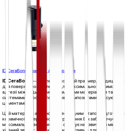
ID CeraBond Праймер для кераміки
ID CeraBond
— це спеціалізований праймер, кондиціонер
для поверхні, розроблений для максимальної оптимізації
адгезії між будь-якими керамічними матеріалами та
системами на основі полімерів (композитами і фіксуючими
цементами).
Цей матеріал є абсолютно необхідним етапом підготовки
керамічної поверхні після її травлення. Він забезпечує
максимальне зволоження та формує надзвичайно міцний
хімічний зв'язок, що є критично важливим для