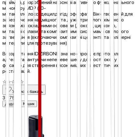
праймер, розроблений на основі активного функціонального
мономеру MDP (10-
метакрилоїлоксидецилдигідрофосфат). Він створений для
забезпечення надміцного та дуже тривалого хімічного
зв'язку між складними основами (діоксид цирконію,
металеві сплави) та композитними системами світлового
затвердіння (включаючи композитні цементи та полімерні
матеріали для протезування).
Використання ID ZIRBOND значно спрощує протоколи
адгезії, гарантуючи неперевершену довгострокову
фіксацію для створення високоміцних та естетичних
реставрацій.
☆
☆
☆
☆
☆
У список бажань
3 675 ₴
Додати в Кошик