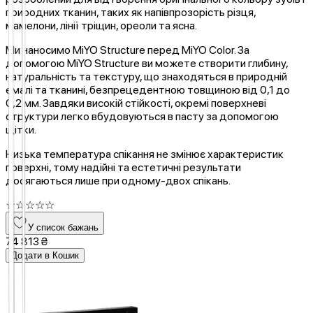
природних тканин, таких як напівпрозорість різця,
мамелони, лінії тріщин, ореоли та ясна.
Ми наносимо MiYO Structure перед MiYO Color. За
допомогою MiYO Structure ви можете створити глибину,
натуральність та текстуру, що знаходяться в природній
емалі та тканині, безпрецедентною товщиною від 0,1 до
0,2 мм. Завдяки високій стійкості, окремі поверхневі
структури легко вбудовуються в пасту за допомогою
щітки.
Низька температура спікання не змінює характеристик
поверхні, тому надійні та естетичні результати
досягаються лише при одному-двох спікань.
☆
☆
☆
☆
☆
У список бажань
74 813 ₴
Додати в Кошик