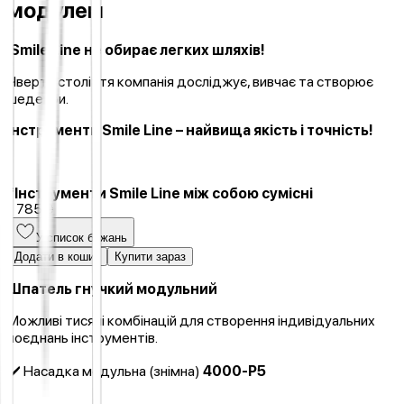
модулем
Smile Line не обирає легких шляхів!
Чверть століття компанія досліджує, вивчає та створює
шедеври.
Інструменти Smile Line – найвища якість і точність!
*Інструменти Smile Line між собою сумісні
1 785 ₴
У список бажань
Додати в кошик
Купити зараз
Шпатель гнучкий модульний
Можливі тисячі комбінацій для створення індивідуальних
поєднань інструментів.
✔️ Насадка модульна (знімна)
4000-P5