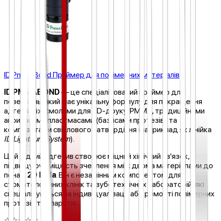
ID PmmaBond Праймер для полімерних матеріалів
ID PMMABOND
— це спеціалізований праймер для
поверхонь, який має унікальну формулу для покращення
адгезії між смолами для 3D-друку, PMMA, традиційними
акриловими пластмасами (базисами протезів) та
композитами світлового затвердіння (наприклад як лінійка
ID Lightcure System
).
Цей рідкий адгезив створює міцний хімічний зв'язок,
підвищуючи міцність зчеплення між двома матеріалами до
понад
20 МПа
. Він є незамінним компонентом для
стоматологічних клінік та зуботехнічних лабораторій, які
спеціалізуються на індивідуалізації або ремонті полімерних
протезів та апаратів.
☆
☆
☆
☆
☆