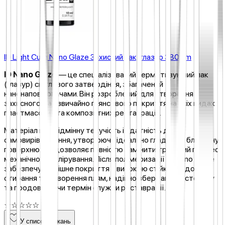
ID Light Cure Nano Glaze Захисний лак, глазур 380 nm
ID Nano Glaze
— це спеціалізований герметизуючий лак
(глазур) світлового затвердіння, збагачений
нанонаповнювачами. Він розроблений для створення
захисного, надзвичайно глянсового покриття на всіх видах
пластмасових та композитних реставрацій.
Матеріал має відмінну текучість і здатність до
самовирівнювання, утворюючи ідеально гладку та блискучу
поверхню. Це дозволяє повністю замінити тривалий процес
механічного полірування. Після полімеризації ID Nano Glaze
забезпечує фінішне покриття з високою стійкістю до
стирання та утворення плям, надійно зберігаючи естетику
та продовжуючи термін служби реставрації.
☆
☆
☆
☆
☆
У список бажань