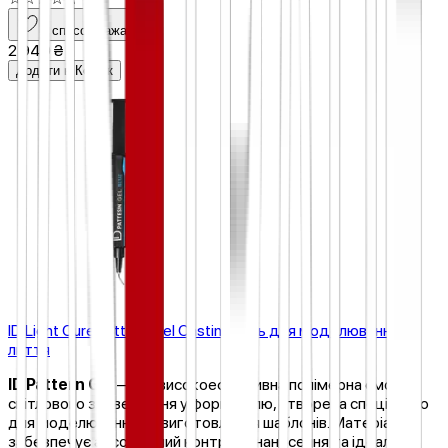
У список бажань
2 940 ₴
Додати в Кошик
ID Light Cure Pattern Gel Casting Гель для моделювання та
лиття
ID Pattern Gel
— це високоефективна полімерна смола
світлового затвердіння у формі гелю, створена спеціально
для моделювання та виготовлення шаблонів. Матеріал
забезпечує абсолютний контроль нанесення та ідеальну