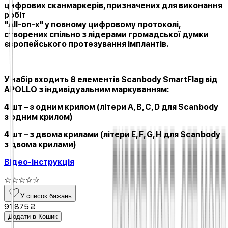
цифрових сканмаркерів, призначених для виконання
робіт
"All-on-x" у повному цифровому протоколі,
створених спільно з лідерами громадської думки
європейського протезування імплантів.
У набір входить 8 елементів Scanbody
SmartFlag
від
APOLLO з індивідуальним маркуванням:
4 шт – з одним крилом (літери A, B, C, D для Scanbody
з одним крилом)
4 шт – з двома крилами (літери E, F, G, H для Scanbody
з двома крилами)
Відео-інструкція
☆
☆
☆
☆
☆
У список бажань
91 875 ₴
Додати в Кошик