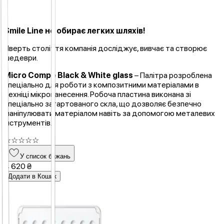
Smile Line не обирає легких шляхів!
Чверть століття компанія досліджує, вивчає та створює
шедеври.
Micro Compo Black & White glass
–
Палітра розроблена
спеціально для роботи з композитними матеріалами в
техніці мікронанесення. Робоча пластина виконана зі
спеціально загартованого скла, що дозволяє безпечно
маніпулювати матеріалом навіть за допомогою металевих
інструментів.
☆
☆
☆
☆
☆
У список бажань
4 620 ₴
Додати в Кошик